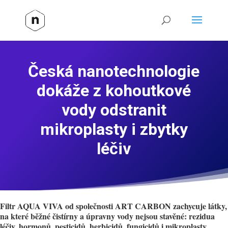
Česká nanotechnologie
dokáže z kohoutkové
vody odstranit
mikroplasty i zbytky
léčiv
Filtr AQUA VIVA od společnosti ART CARBON zachycuje látky,
na které běžné čistírny a úpravny vody nejsou stavěné: rezidua
léčiv, hormonů, pesticidů, herbicidů, fungicidů i mikroplasty.