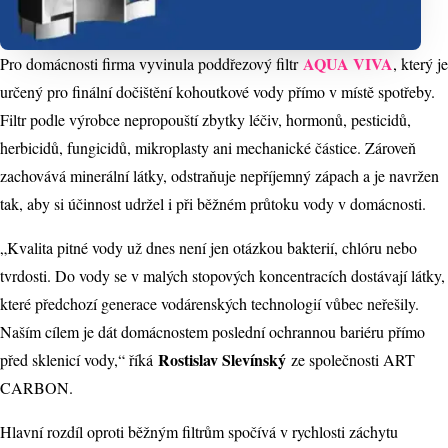
AQUA VIVA
Pro domácnosti firma vyvinula poddřezový filtr
, který je
určený pro finální dočištění kohoutkové vody přímo v místě spotřeby.
Filtr podle výrobce nepropouští zbytky léčiv, hormonů, pesticidů,
herbicidů, fungicidů, mikroplasty ani mechanické částice. Zároveň
zachovává minerální látky, odstraňuje nepříjemný zápach a je navržen
tak, aby si účinnost udržel i při běžném průtoku vody v domácnosti.
„Kvalita pitné vody už dnes není jen otázkou bakterií, chlóru nebo
tvrdosti. Do vody se v malých stopových koncentracích dostávají látky,
které předchozí generace vodárenských technologií vůbec neřešily.
Naším cílem je dát domácnostem poslední ochrannou bariéru přímo
Rostislav Slevínský
před sklenicí vody,“ říká
ze společnosti ART
CARBON.
Hlavní rozdíl oproti běžným filtrům spočívá v rychlosti záchytu