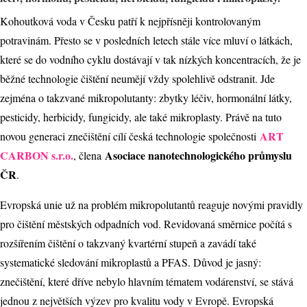
Kohoutková voda v Česku patří k nejpřísněji kontrolovaným
potravinám. Přesto se v posledních letech stále více mluví o látkách,
které se do vodního cyklu dostávají v tak nízkých koncentracích, že je
běžné technologie čištění neumějí vždy spolehlivě odstranit. Jde
zejména o takzvané mikropolutanty: zbytky léčiv, hormonální látky,
pesticidy, herbicidy, fungicidy, ale také mikroplasty. Právě na tuto
ART
novou generaci znečištění cílí česká technologie společnosti
CARBON s.r.o.
Asociace nanotechnologického průmyslu
, člena
ČR
.
Evropská unie už na problém mikropolutantů reaguje novými pravidly
pro čištění městských odpadních vod. Revidovaná směrnice počítá s
rozšířením čištění o takzvaný kvartérní stupeň a zavádí také
systematické sledování mikroplastů a PFAS. Důvod je jasný:
znečištění, které dříve nebylo hlavním tématem vodárenství, se stává
jednou z největších výzev pro kvalitu vody v Evropě. Evropská