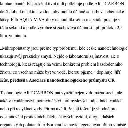
kontaminantů. Klasické aktivní uhlí potřebuje podle ART CARBON
delší dobu kontaktu s vodou, aby mohlo účinně adsorbovat chemické
látky. Filtr AQUA VIVA díky nanouhlíkovému materiálu pracuje v
řádu sekund a podle výrobce si zachovává účinnost i při průtoku 2,5
litru za minutu.
„Mikropolutanty jsou přesně typ problému, kde české nanotechnologie
ukazují svůj praktický smysl. Nejde o laboratorní zajímavost, ale o
technologii, která reaguje na velmi konkrétní problém každodenního
Jiří
života: co všechno může být ve vodě, kterou pijeme,“ doplňuje
Kůs, předseda Asociace nanotechnologického průmyslu ČR
Technologie ART CARBON má využití nejen v domácnostech, ale
také ve vodárenství, potravinářství, průmyslových odpadních vodách
nebo při recyklaci vody. Firma uvádí, že její řešení je vhodné pro
odstraňování pesticidních látek, lékových reziduí, drog a dalších
organických polutantů. Adsorbent lze navíc regenerovat přímo v místě