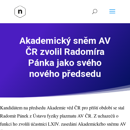
Akademický sněm AV
ČR zvolil Radomíra
Pánka jako svého
nového předsedu
Kandidátem na předsedu Akademie věd ČR pro příští období se stal
Radomír Pánek z Ústavu fyziky plazmatu AV ČR. Z uchazečů o
funkci ho zvolili účastníci LXIV. zasedání Akademického sněmu AV