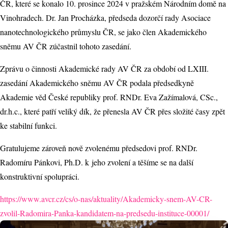
ČR, které se konalo 10. prosince 2024 v pražském Národním domě na
Vinohradech. Dr. Jan Procházka, předseda dozorčí rady Asociace
nanotechnologického průmyslu ČR, se jako člen Akademického
sněmu AV ČR zúčastnil tohoto zasedání.
Zprávu o činnosti Akademické rady AV ČR za období od LXIII.
zasedání Akademického sněmu AV ČR podala předsedkyně
Akademie věd České republiky prof. RNDr. Eva Zažímalová, CSc.,
dr.h.c., které patří veliký dík, že přenesla AV ČR přes složité časy zpět
ke stabilní funkci.
Gratulujeme zároveň nově zvolenému předsedovi prof. RNDr.
Radomíru Pánkovi, Ph.D. k jeho zvolení a těšíme se na další
konstruktivní spolupráci.
https://www.avcr.cz/cs/o-nas/aktuality/Akademicky-snem-AV-CR-
zvolil-Radomira-Panka-kandidatem-na-predsedu-instituce-00001/