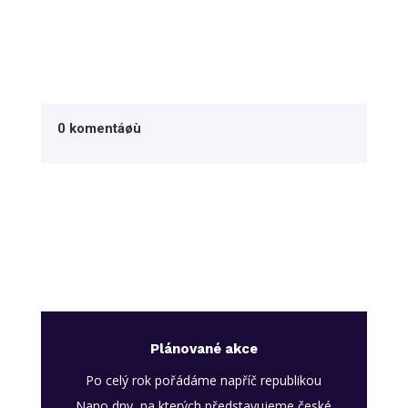
0 komentáøù
Plánované akce
Po celý rok pořádáme napříč republikou
Nano dny, na kterých představujeme české