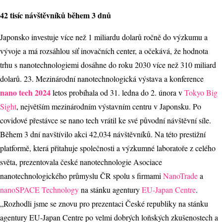
42 tisíc návštěvníků během 3 dnů
Japonsko investuje více než 1 miliardu dolarů ročně do výzkumu a
vývoje a má rozsáhlou síť inovačních center, a očekává, že hodnota
trhu s nanotechnologiemi dosáhne do roku 2030 více než 310 miliard
dolarů. 23. Mezinárodní nanotechnologická výstava a konference
nano tech 2024
letos probíhala od 31. ledna do 2. února v
Tokyo Big
Sight
, největším mezinárodním výstavním centru v Japonsku. Po
covidové přestávce se nano tech vrátil ke své původní návštěvní síle.
Během 3 dní navštívilo akci 42,034 návštěvníků. Na této prestižní
platformě, která přitahuje společnosti a výzkumné laboratoře z celého
světa, prezentovala české nanotechnologie Asociace
nanotechnologického průmyslu ČR spolu s firmami
NanoTrade
a
nanoSPACE Technology
na stánku agentury
EU-Japan Centre
.
„Rozhodli jsme se znovu pro prezentaci České republiky na stánku
agentury EU-Japan Centre po velmi dobrých loňských zkušenostech a