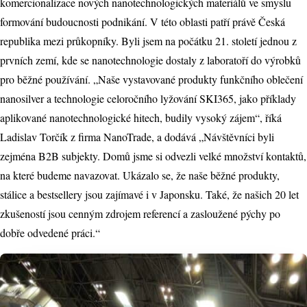
komercionalizace nových nanotechnologických materiálů ve smyslu
formování budoucnosti podnikání. V této oblasti patří právě Česká
republika mezi průkopníky. Byli jsem na počátku 21. století jednou z
prvních zemí, kde se nanotechnologie dostaly z laboratoří do výrobků
pro běžné používání. „Naše vystavované produkty funkčního oblečení
nanosilver a technologie celoročního lyžování SKI365, jako příklady
aplikované nanotechnologické hitech, budily vysoký zájem“, říká
Ladislav Torčík z firma NanoTrade, a dodává „Návštěvníci byli
zejména B2B subjekty. Domů jsme si odvezli velké množství kontaktů,
na které budeme navazovat. Ukázalo se, že naše běžné produkty,
stálice a bestsellery jsou zajímavé i v Japonsku. Také, že našich 20 let
zkušeností jsou cenným zdrojem referencí a zasloužené pýchy po
dobře odvedené práci.“