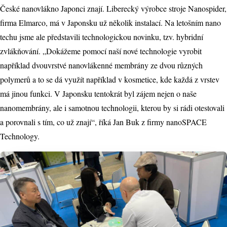
České nanovlákno Japonci znají. Liberecký výrobce stroje Nanospider,
firma Elmarco, má v Japonsku už několik instalací. Na letošním nano
techu jsme ale představili technologickou novinku, tzv. hybridní
zvlákňování. „Dokážeme pomocí naší nové technologie vyrobit
například dvouvrstvé nanovlákenné membrány ze dvou různých
polymerů a to se dá využít například v kosmetice, kde každá z vrstev
má jinou funkci. V Japonsku tentokrát byl zájem nejen o naše
nanomembrány, ale i samotnou technologii, kterou by si rádi otestovali
a porovnali s tím, co už znají“, říká Jan Buk z firmy nanoSPACE
Technology.