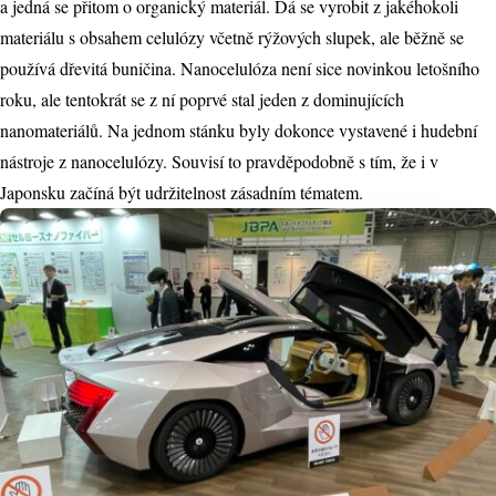
a jedná se přitom o organický materiál. Dá se vyrobit z jakéhokoli
materiálu s obsahem celulózy včetně rýžových slupek, ale běžně se
používá dřevitá buničina. Nanocelulóza není sice novinkou letošního
roku, ale tentokrát se z ní poprvé stal jeden z dominujících
nanomateriálů. Na jednom stánku byly dokonce vystavené i hudební
nástroje z nanocelulózy. Souvisí to pravděpodobně s tím, že i v
Japonsku začíná být udržitelnost zásadním tématem.