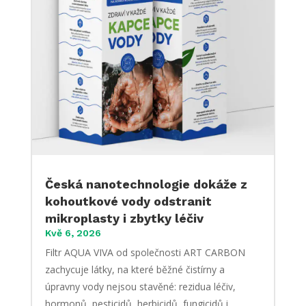
Česká nanotechnologie dokáže z
kohoutkové vody odstranit
mikroplasty i zbytky léčiv
Kvě 6, 2026
Filtr AQUA VIVA od společnosti ART CARBON
zachycuje látky, na které běžné čistírny a
úpravny vody nejsou stavěné: rezidua léčiv,
hormonů, pesticidů, herbicidů, fungicidů i