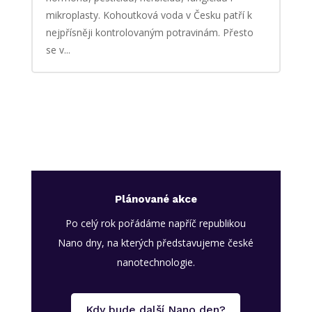
mikroplasty. Kohoutková voda v Česku patří k
nejpřísněji kontrolovaným potravinám. Přesto
se v...
Plánované akce
Po celý rok pořádáme napříč republikou
Nano dny, na kterých představujeme české
nanotechnologie.
Kdy bude další Nano den?