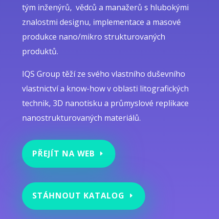
tým inženýrů,
vědců a manažerů s hlubokými
znalostmi designu, implementace a masové
produkce nano/mikro strukturovaných
produktů.
IQS Group těží ze svého vlastního duševního
vlastnictví a know-how v oblasti litografických
technik, 3D nanotisku a průmyslové replikace
nanostrukturovaných materiálů.
PŘEJÍT NA WEB
STÁHNOUT KATALOG