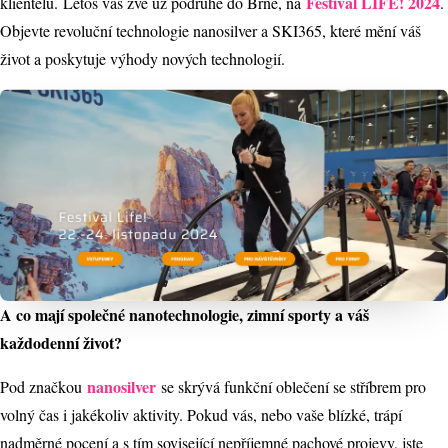
Festival LIFE! 2024
klientelu. Letos vás zve už podruhé do Brně, na
.
Objevte revoluční technologie nanosilver a SKI365, které mění váš
život a poskytuje výhody nových technologií.
A co mají společné nanotechnologie, zimní sporty a váš
každodenní život?
nanosilver
Pod značkou
se skrývá funkční oblečení se stříbrem pro
volný čas i jakékoliv aktivity. Pokud vás, nebo vaše blízké, trápí
nadměrné pocení a s tím sovisející nepříjemné pachové projevy, jste