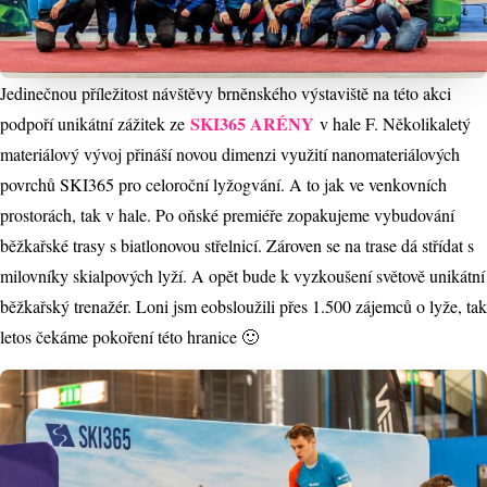
Jedinečnou příležitost návštěvy brněnského výstaviště na této akci
SKI365 ARÉNY
podpoří unikátní zážitek ze
v hale F. Několikaletý
materiálový vývoj přináší novou dimenzi využití nanomateriálových
povrchů SKI365 pro celoroční lyžogvání. A to jak ve venkovních
prostorách, tak v hale. Po oňské premiéře zopakujeme vybudování
běžkařské trasy s biatlonovou střelnicí. Zároven se na trase dá střídat s
milovníky skialpových lyží. A opět bude k vyzkoušení světově unikátní
běžkařský trenažér. Loni jsm eobsloužili přes 1.500 zájemců o lyže, tak
letos čekáme pokoření této hranice 🙂