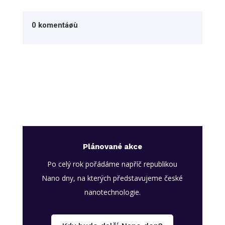
0 komentáøù
Plánované akce
Po celý rok pořádáme napříč republikou
Nano dny, na kterých představujeme české
nanotechnologie.