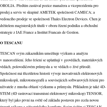
OROLIA. Předtím zastával pozice manažera a viceprezidenta pro
prodej a servis ve skupině AMETEK společnosti CAMECA; a
vedoucího prodeje ve společnosti Thales Electron Devices. Chen je
držitelem magisterských titulů v oboru řízení podniku a obchodní
strategie z IAE France a Institut Francais de Gestion.
O TESCANU
TESCAN svým zákazníkům umožňuje výzkum a analýzu
v nanorozlišení. Jeho řešení se uplatňují v geovědách, materiálových
vědách, polovodičovém průmyslu a ve vědách o živé přírodě.
Společnost má třicetiletou historii vývoje inovativních elektronových
mikroskopů, mikrotomografů a souvisejících softwarových řešení pro
uživatele z mnoha oblastí výzkumu a průmyslu. Příkladem je také 4D-
STEM (4D rastrovací transmisní elektronový mikroskop) TENSOR,
který byl jako první na světě od základu postaven pro zcela novou
úroveň výkonu a uživatelského komfortu. Svým úsilím si TESCAN