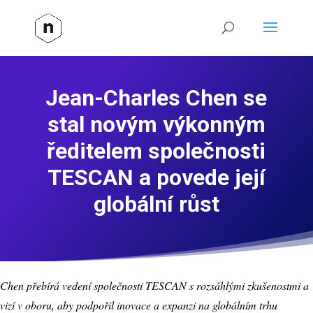
Jean-Charles Chen se
stal novým výkonným
ředitelem společnosti
TESCAN a povede její
globální růst
Chen přebírá vedení společnosti TESCAN s rozsáhlými zkušenostmi a
vizí v oboru, aby podpořil inovace a expanzi na globálním trhu