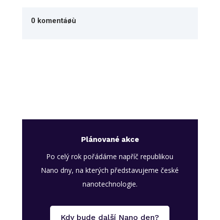
0 komentáøù
Plánované akce
Po celý rok pořádáme napříč republikou
Nano dny, na kterých představujeme české
nanotechnologie.
Kdy bude další Nano den?