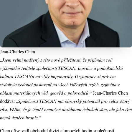
Jean-Charles Chen
„
Jsem velmi nadšený z této nové příležitosti, že přijímám roli
výkonného ředitele společnosti TESCAN. Inovace a podnikatelská
kultura TESCANu mi vždy imponovaly. Organizace si právem
vydobyla vedoucí postavení na všech klíčových trzích, zejména v
oblasti materiálových věd, geověd a polovodičů
.“ Jean-Charles Chen
dodává: „
Společnost TESCAN má obrovský potenciál pro celosvětový
růst. Věřím, že je téměř nemožné dosáhnout čehokoli sám, ale jako tým
nemá úspěch hranic
.“
Chen dříve vedl obchodní divizi atomových hodin společnosti