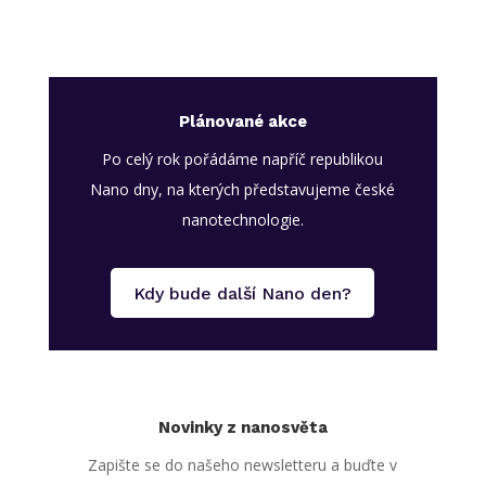
Plánované akce
Po celý rok pořádáme napříč republikou
Nano dny, na kterých představujeme české
nanotechnologie.
Kdy bude další Nano den?
Novinky z nanosvěta
Zapište se do našeho newsletteru a buďte v