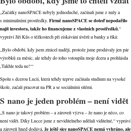
Bylo období, kdy jsme to chtěli vzdát
„Začátky nanoSPACE nebyly jednoduché, začínali jsme z nuly a
Firmě nanoSPACE se doteď nepodařilo
s minimálními prostředky.
najít investora, takže ho financujeme z vlastních prostředků
,“
vypráví Jiří Kůs o těžkostech při získávání úvěrů u banky a říká:
„Bylo období, kdy jsem ztrácel naději, protože jsme prodávaly jen pár
výrobků za měsíc, ale tehdy do toho vstoupila moje dcera a prohlásila
‚Takhle teda ne!‘“
Spolu s dcerou Lucií, která tehdy teprve začínala studium na vysoké
škole, začali pracovat na PR a se sociálními sítěmi.
S nano je jeden problém – není vidět
„S nano je takový problém – a zároveň výzva – že nano je něco, co
není vidět. Díky Lucce jsme z neviditelného udělali viditelné,“ vypráví
že ještě sice nanoSPACE nemá vyhráno, ale
a zároveň hned dodává,