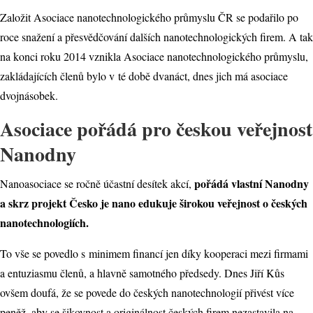
Založit Asociace nanotechnologického průmyslu ČR se podařilo po
roce snažení a přesvědčování dalších nanotechnologických firem. A tak
na konci roku 2014 vznikla Asociace nanotechnologického průmyslu,
zakládajících členů bylo v té době dvanáct, dnes jich má asociace
dvojnásobek.
Asociace pořádá pro českou veřejnost
Nanodny
pořádá vlastní Nanodny
Nanoasociace se ročně účastní desítek akcí,
a skrz projekt Česko je nano edukuje širokou veřejnost o českých
nanotechnologiích.
To vše se povedlo s minimem financí jen díky kooperaci mezi firmami
a entuziasmu členů, a hlavně samotného předsedy. Dnes Jiří Kůs
ovšem doufá, že se povede do českých nanotechnologií přivést více
peněž, aby se šikovnost a originálnost českých firem nezastavila na