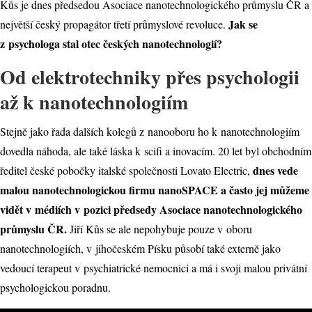
Kůs je dnes předsedou Asociace nanotechnologického průmyslu ČR a
Jak se
největší český propagátor třetí průmyslové revoluce.
z psychologa stal otec českých nanotechnologií?
Od elektrotechniky přes psychologii
až k nanotechnologiím
Stejně jako řada dalších kolegů z nanooboru ho k nanotechnologiím
dovedla náhoda, ale také láska k scifi a inovacím. 20 let byl obchodním
dnes vede
ředitel české pobočky italské společnosti Lovato Electric,
malou nanotechnologickou firmu nanoSPACE a často jej můžeme
vidět v médiích v pozici předsedy Asociace nanotechnologického
průmyslu ČR.
Jiří Kůs se ale nepohybuje pouze v oboru
nanotechnologiích, v jihočeském Písku působí také externě jako
vedoucí terapeut v psychiatrické nemocnici a má i svoji malou privátní
psychologickou poradnu.