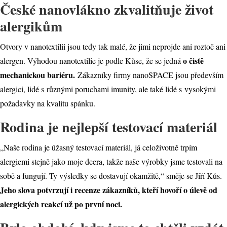
České nanovlákno zkvalitňuje život
alergikům
Otvory v nanotextilii jsou tedy tak malé, že jimi neprojde ani roztoč ani
o čistě
alergen. Výhodou nanotextilie je podle Kůse, že se jedná
mechanickou bariéru.
Zákazníky firmy nanoSPACE jsou především
alergici, lidé s různými poruchami imunity, ale také lidé s vysokými
požadavky na kvalitu spánku.
Rodina je nejlepší testovací materiál
„Naše rodina je úžasný testovací materiál, já celoživotně trpím
alergiemi stejně jako moje dcera, takže naše výrobky jsme testovali na
sobě a fungují. Ty výsledky se dostavují okamžitě,“ směje se Jiří Kůs.
Jeho slova potvrzují i recenze zákazníků, kteří hovoří o úlevě od
alergických reakcí už po první noci.