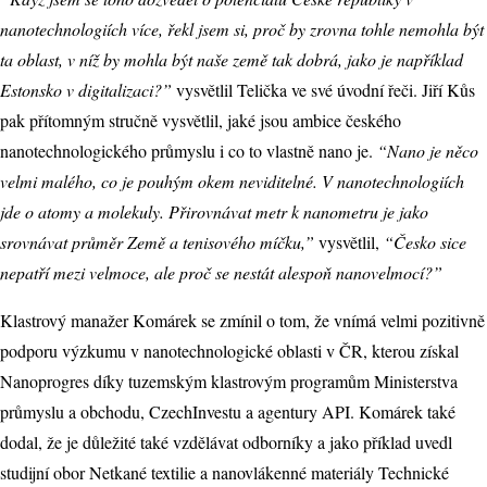
nanotechnologiích více, řekl jsem si, proč by zrovna tohle nemohla být
ta oblast, v níž by mohla být naše země tak dobrá, jako je například
Estonsko v digitalizaci?”
vysvětlil Telička ve své úvodní řeči. Jiří Kůs
pak přítomným stručně vysvětlil, jaké jsou ambice českého
nanotechnologického průmyslu i co to vlastně nano je.
“Nano je něco
velmi malého, co je pouhým okem neviditelné. V nanotechnologiích
jde o atomy a molekuly. Přirovnávat metr k nanometru je jako
srovnávat průměr Země a tenisového míčku,”
vysvětlil,
“Česko sice
nepatří mezi velmoce, ale proč se nestát alespoň nanovelmocí?”
Klastrový manažer Komárek se zmínil o tom, že vnímá velmi pozitivně
podporu výzkumu v nanotechnologické oblasti v ČR, kterou získal
Nanoprogres díky tuzemským klastrovým programům Ministerstva
průmyslu a obchodu, CzechInvestu a agentury API. Komárek také
dodal, že je důležité také vzdělávat odborníky a jako příklad uvedl
studijní obor Netkané textilie a nanovlákenné materiály Technické