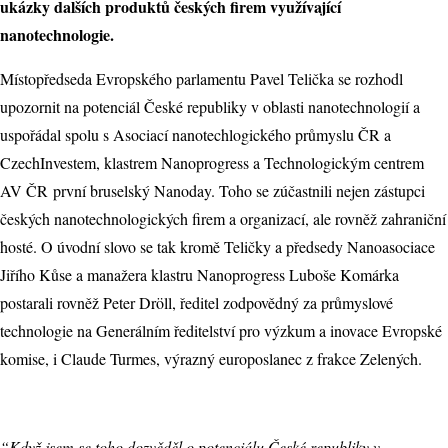
ukázky dalších produktů českých firem využívající
nanotechnologie.
Místopředseda Evropského parlamentu Pavel Telička se rozhodl
upozornit na potenciál České republiky v oblasti nanotechnologií a
uspořádal spolu s Asociací nanotechlogického průmyslu ČR a
CzechInvestem, klastrem Nanoprogress a Technologickým centrem
AV ČR první bruselský Nanoday. Toho se zúčastnili nejen zástupci
českých nanotechnologických firem a organizací, ale rovněž zahraniční
hosté. O úvodní slovo se tak kromě Teličky a předsedy Nanoasociace
Jiřího Kůse a manažera klastru Nanoprogress Luboše Komárka
postarali rovněž Peter Dröll, ředitel zodpovědný za průmyslové
technologie na Generálním ředitelství pro výzkum a inovace Evropské
komise, i Claude Turmes, výrazný europoslanec z frakce Zelených.
“Když jsem se toho dozvěděl o potenciálu České republiky v