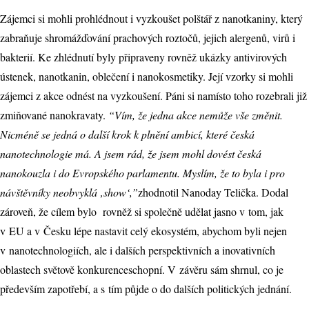
Zájemci si mohli prohlédnout i vyzkoušet polštář z nanotkaniny, který
zabraňuje shromážďování prachových roztočů, jejich alergenů, virů i
bakterií. Ke zhlédnutí byly připraveny rovněž ukázky antivirových
ústenek, nanotkanin, oblečení i nanokosmetiky. Její vzorky si mohli
zájemci z akce odnést na vyzkoušení. Páni si namísto toho rozebrali již
zmiňované nanokravaty.
“Vím, že jedna akce nemůže vše změnit.
Nicméně se jedná o další krok k plnění ambicí, které česká
nanotechnologie má. A jsem rád, že jsem mohl dovést česká
nanokouzla i do Evropského parlamentu. Myslím, že to byla i pro
návštěvníky neobvyklá ‚show‘,”
zhodnotil Nanoday Telička. Dodal
zároveň, že cílem bylo
rovněž si společně udělat jasno v tom, jak
v EU a v Česku lépe nastavit celý ekosystém, abychom byli nejen
v nanotechnologiích, ale i dalších perspektivních a inovativních
oblastech světově konkurenceschopní. V závěru sám shrnul, co je
především zapotřebí, a s tím půjde o do dalších politických jednání.