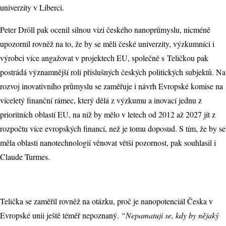
univerzity v Liberci.
Peter Dröll pak ocenil silnou vizi českého nanoprůmyslu, nicméně
upozornil rovněž na to, že by se měli české univerzity, výzkumníci i
výrobci více angažovat v projektech EU, společně s Teličkou pak
postrádá významnější roli příslušných českých politických subjektů. Na
rozvoj inovativního průmyslu se zaměřuje i návrh Evropské komise na
víceletý finanční rámec, který dělá z výzkumu a inovací jednu z
prioritních oblastí EU, na níž by mělo v letech od 2012 až 2027 jít z
rozpočtu více evropských financí, než je tomu doposud. S tím, že by se
měla oblasti nanotechnologií věnovat větší pozornost, pak souhlasil i
Claude Turmes.
Telička se zaměřil rovněž na otázku, proč je nanopotenciál Česka v
Evropské unii ještě téměř nepoznaný.
“Nepamatuji se, kdy by nějaký