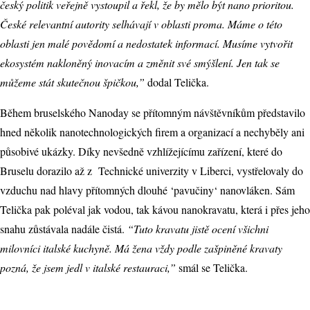
český politik veřejně vystoupil a řekl, že by mělo být nano prioritou.
České relevantní autority selhávají v oblasti proma. Máme o této
oblasti jen malé povědomí a nedostatek informací. Musíme vytvořit
ekosystém nakloněný inovacím a změnit své smýšlení. Jen tak se
můžeme stát skutečnou špičkou,”
dodal Telička.
Během bruselského Nanoday se přítomným návštěvníkům představilo
hned několik nanotechnologických firem a organizací a nechyběly ani
působivé ukázky. Díky nevšedně vzhlížejícímu zařízení, které do
Bruselu dorazilo až z Technické univerzity v Liberci, vystřelovaly do
vzduchu nad hlavy přítomných dlouhé ‘pavučiny‘ nanovláken. Sám
Telička pak poléval jak vodou, tak kávou nanokravatu, která i přes jeho
snahu zůstávala nadále čistá.
“Tuto kravatu jistě ocení všichni
milovníci italské kuchyně. Má žena vždy podle zašpiněné kravaty
pozná, že jsem jedl v italské restauraci,”
smál se Telička.