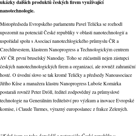
ukázky dalších produktů českých firem využívající
nanotechnologie.
Místopředseda Evropského parlamentu Pavel Telička se rozhodl
upozornit na potenciál České republiky v oblasti nanotechnologií a
uspořádal spolu s Asociací nanotechlogického průmyslu ČR a
CzechInvestem, klastrem Nanoprogress a Technologickým centrem
AV ČR první bruselský Nanoday. Toho se zúčastnili nejen zástupci
českých nanotechnologických firem a organizací, ale rovněž zahraniční
hosté. O úvodní slovo se tak kromě Teličky a předsedy Nanoasociace
Jiřího Kůse a manažera klastru Nanoprogress Luboše Komárka
postarali rovněž Peter Dröll, ředitel zodpovědný za průmyslové
technologie na Generálním ředitelství pro výzkum a inovace Evropské
komise, i Claude Turmes, výrazný europoslanec z frakce Zelených.
“Když jsem se toho dozvěděl o potenciálu České republiky v