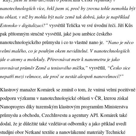
nanotechnologiích více, řekl jsem si, proč by zrovna tohle nemohla být
ta oblast, v níž by mohla být naše země tak dobrá, jako je například
Estonsko v digitalizaci?”
vysvětlil Telička ve své úvodní řeči. Jiří Kůs
pak přítomným stručně vysvětlil, jaké jsou ambice českého
nanotechnologického průmyslu i co to vlastně nano je.
“Nano je něco
velmi malého, co je pouhým okem neviditelné. V nanotechnologiích
jde o atomy a molekuly. Přirovnávat metr k nanometru je jako
srovnávat průměr Země a tenisového míčku,”
vysvětlil,
“Česko sice
nepatří mezi velmoce, ale proč se nestát alespoň nanovelmocí?”
Klastrový manažer Komárek se zmínil o tom, že vnímá velmi pozitivně
podporu výzkumu v nanotechnologické oblasti v ČR, kterou získal
Nanoprogres díky tuzemským klastrovým programům Ministerstva
průmyslu a obchodu, CzechInvestu a agentury API. Komárek také
dodal, že je důležité také vzdělávat odborníky a jako příklad uvedl
studijní obor Netkané textilie a nanovlákenné materiály Technické