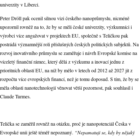
univerzity v Liberci.
Peter Dröll pak ocenil silnou vizi českého nanoprůmyslu, nicméně
upozornil rovněž na to, že by se měli české univerzity, výzkumníci i
výrobci více angažovat v projektech EU, společně s Teličkou pak
postrádá významnější roli příslušných českých politických subjektů. Na
rozvoj inovativního průmyslu se zaměřuje i návrh Evropské komise na
víceletý finanční rámec, který dělá z výzkumu a inovací jednu z
prioritních oblastí EU, na níž by mělo v letech od 2012 až 2027 jít z
rozpočtu více evropských financí, než je tomu doposud. S tím, že by se
měla oblasti nanotechnologií věnovat větší pozornost, pak souhlasil i
Claude Turmes.
Telička se zaměřil rovněž na otázku, proč je nanopotenciál Česka v
Evropské unii ještě téměř nepoznaný.
“Nepamatuji se, kdy by nějaký