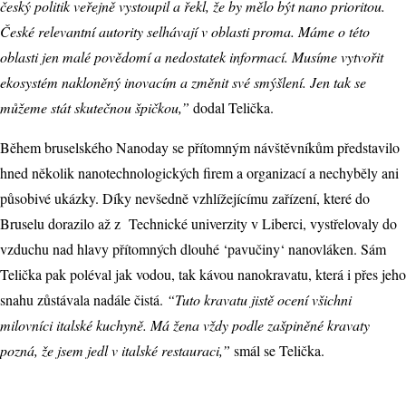
český politik veřejně vystoupil a řekl, že by mělo být nano prioritou.
České relevantní autority selhávají v oblasti proma. Máme o této
oblasti jen malé povědomí a nedostatek informací. Musíme vytvořit
ekosystém nakloněný inovacím a změnit své smýšlení. Jen tak se
můžeme stát skutečnou špičkou,”
dodal Telička.
Během bruselského Nanoday se přítomným návštěvníkům představilo
hned několik nanotechnologických firem a organizací a nechyběly ani
působivé ukázky. Díky nevšedně vzhlížejícímu zařízení, které do
Bruselu dorazilo až z Technické univerzity v Liberci, vystřelovaly do
vzduchu nad hlavy přítomných dlouhé ‘pavučiny‘ nanovláken. Sám
Telička pak poléval jak vodou, tak kávou nanokravatu, která i přes jeho
snahu zůstávala nadále čistá.
“Tuto kravatu jistě ocení všichni
milovníci italské kuchyně. Má žena vždy podle zašpiněné kravaty
pozná, že jsem jedl v italské restauraci,”
smál se Telička.