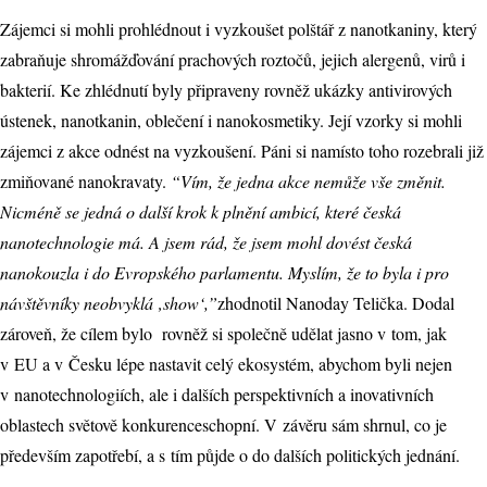
Zájemci si mohli prohlédnout i vyzkoušet polštář z nanotkaniny, který
zabraňuje shromážďování prachových roztočů, jejich alergenů, virů i
bakterií. Ke zhlédnutí byly připraveny rovněž ukázky antivirových
ústenek, nanotkanin, oblečení i nanokosmetiky. Její vzorky si mohli
zájemci z akce odnést na vyzkoušení. Páni si namísto toho rozebrali již
zmiňované nanokravaty.
“Vím, že jedna akce nemůže vše změnit.
Nicméně se jedná o další krok k plnění ambicí, které česká
nanotechnologie má. A jsem rád, že jsem mohl dovést česká
nanokouzla i do Evropského parlamentu. Myslím, že to byla i pro
návštěvníky neobvyklá ‚show‘,”
zhodnotil Nanoday Telička. Dodal
zároveň, že cílem bylo
rovněž si společně udělat jasno v tom, jak
v EU a v Česku lépe nastavit celý ekosystém, abychom byli nejen
v nanotechnologiích, ale i dalších perspektivních a inovativních
oblastech světově konkurenceschopní. V závěru sám shrnul, co je
především zapotřebí, a s tím půjde o do dalších politických jednání.