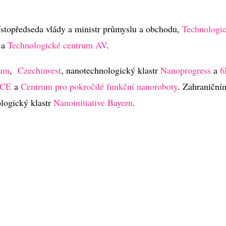
ístopředseda vlády a ministr průmyslu a obchodu,
Technologi
a
Technologické centrum AV
.
eum
,
Czechinvest
, nanotechnologický klastr
Nanoprogress
a
6
ICE
a
Centrum pro pokročilé funkční nanoroboty
. Zahraniční
logický klastr
Nanoinitiative Bayern
.