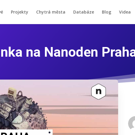
vé
Projekty
Chytrá města
Databáze
Blog
Videa
nka na Nanoden Prah