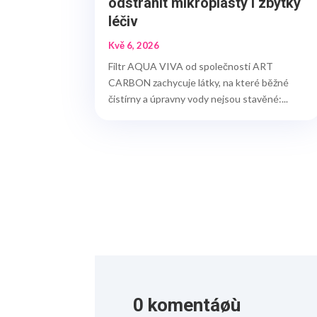
odstranit mikroplasty i zbytky
léčiv
Kvě 6, 2026
Filtr AQUA VIVA od společnosti ART
CARBON zachycuje látky, na které běžné
čistírny a úpravny vody nejsou stavěné:...
0 komentáøù