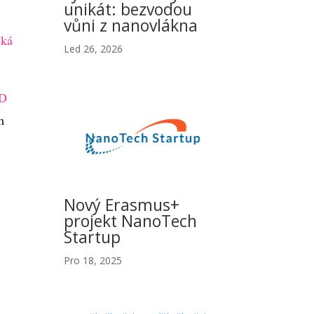
unikát: bezvodou
vůni z nanovlákna
cká
Led 26, 2026
D
m
Nový Erasmus+
projekt NanoTech
Startup
Pro 18, 2025