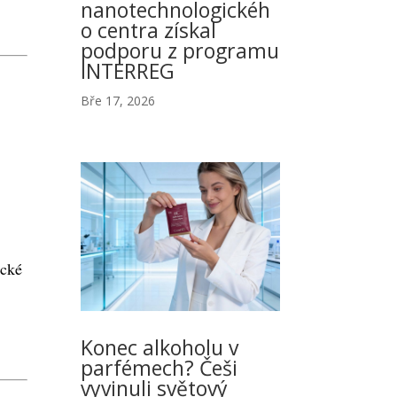
nanotechnologickéh
o centra získal
podporu z programu
INTERREG
Bře 17, 2026
ické
Konec alkoholu v
parfémech? Češi
vyvinuli světový