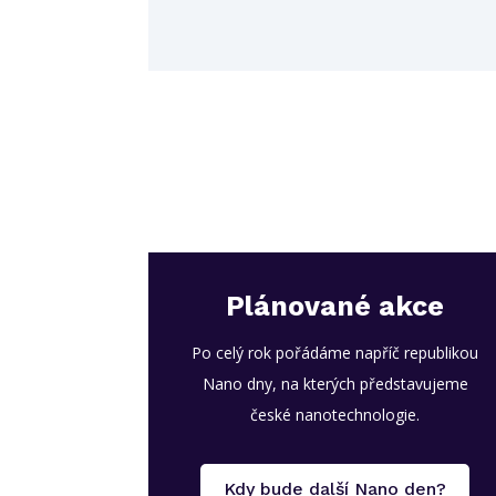
Plánované akce
Po celý rok pořádáme napříč republikou
Nano dny, na kterých představujeme
české nanotechnologie.
Kdy bude další Nano den?