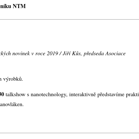
ceníku NTM
ckých novinek v roce 2019 / Jiří Kůs, předseda Asociace
h výrobků.
30
talkshow s nanotechnology, interaktivně představíme prakt
nanovláken.