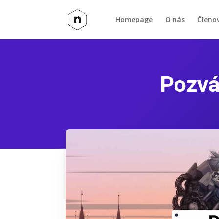
Homepage
O nás
Členo
Pozvá