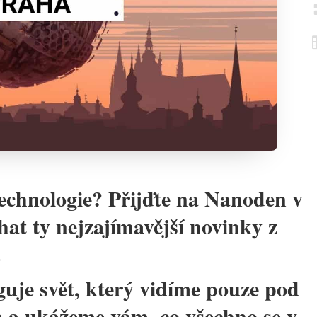
technologie? Přijďte na Nanoden v
hat ty nejzajímavější novinky z
.
guje svět, který vidíme pouze pod
 a ukážeme vám, co všechno se v