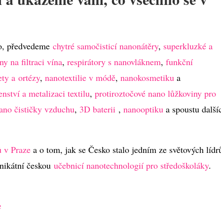
no, předvedeme
chytré samočisticí nanonátěry
,
superkluzké a
 na filtraci vína
,
respirátory s nanovláknem
,
funkční
ety a ortézy
,
nanotextilie v módě
,
nanokosmetiku
a
nství a metalizaci textilu
,
protiroztočové nano lůžkoviny pro
ano čističky vzduchu
,
3D baterii
,
nanooptiku
a spoustu další
.
ů v Praze
a o tom, jak se Česko stalo jedním ze světových lídr
unikátní českou
učebnicí nanotechnologií pro středoškoláky
.
e