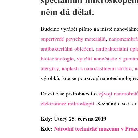
něm dá dělat.
Budeme vyrábět přímo na místě nanovlák
supertvrdé povrchy materiálů
,
nanomembrány
antibakteriální oblečení
,
antibakteriální úpl
biotechnologie
,
využití nanočástic v gumáre
alergiky
,
náplasti s nanočásticemi stříbra
,
n
výrobků, kde se používají nanotechnologie
Dozvíte se podrobnosti o
vývoji nanorobot
elektronové mikroskopii
. Seznámíte se i s 
Kdy: Úterý 25. června 2019
Kde:
Národní technické muzeum v Praz