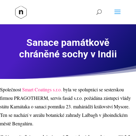
Sanace památkově
chráněné sochy v Indii
Společnost
Smart Coatings s.r.o.
byla ve spolupráci se sesterskou
firmou PRAGOTHERM, servis fasád s.r.o. požádána zástupci vlády
státu Karnátaka o sanaci pomníku 23. mahárádži království Mysore.
Ten se nachází v areálu botanické zahrady Lalbagh v jihoindickém
městě Bengalúru.