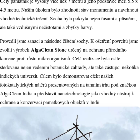
Celý památník je vysoký více než 7 metrů a jeho podstavec měří 5,5 x
4,5 metru. Naším úkolem bylo zhodnotit stav monumentu a navrhnout
vhodné technické řešení. Socha byla pokryta nejen řasami a plísněmi,
ale také vzdušnými nečistotami a zbytky barvy.
Provedli jsme sanaci a následné čištění sochy. K ošetření povrchů jsme
AlgaClean Stone
zvolili výrobek
určený na ochranu přírodního
kamene proti růstu mikroorganismů. Celá realizace byla ostře
sledována nejen vedením botanické zahrady, ale také zástupci několika
indických univerzit. Cílem bylo demonstrovat efekt našich
fotokatalytických nátěrů prezentovaných na tamním trhu pod značkou
AlgaClean India a představit nanotechnologie jako vhodný nástroj k
ochraně a konzervaci památkových objektů v Indii.