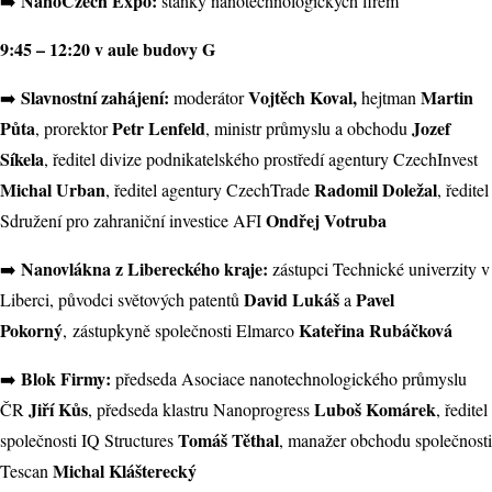
NanoCzech Expo:
➡️
stánky nanotechnologických firem
9:45 – 12:20 v aule budovy G
Slavnostní zahájení:
Vojtěch Koval,
Martin
➡️
moderátor
hejtman
Půta
Petr Lenfeld
Jozef
, prorektor
, ministr průmyslu a obchodu
Síkela
, ředitel divize podnikatelského prostředí agentury CzechInvest
Michal Urban
Radomil Doležal
, ředitel agentury CzechTrade
, ředitel
Ondřej Votruba
Sdružení pro zahraniční investice AFI
Nanovlákna z Libereckého kraje:
➡️
zástupci Technické univerzity v
David Lukáš
Pavel
Liberci, původci světových patentů
a
Pokorný
Kateřina Rubáčková
, zástupkyně společnosti Elmarco
Blok Firmy:
➡️
předseda Asociace nanotechnologického průmyslu
Jiří Kůs
Luboš Komárek
ČR
, předseda klastru Nanoprogress
, ředitel
Tomáš Těthal
společnosti IQ Structures
, manažer obchodu společnosti
Michal Klášterecký
Tescan