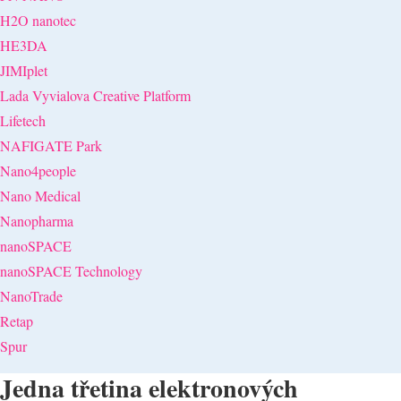
H2O nanotec
HE3DA
JIMIplet
Lada Vyvialova Creative Platform
Lifetech
NAFIGATE Park
Nano4people
Nano Medical
Nanopharma
nanoSPACE
nanoSPACE Technology
NanoTrade
Retap
Spur
Jedna třetina elektronových