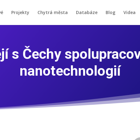
vé
Projekty
Chytrá města
Databáze
Blog
Videa
jí s Čechy spolupracova
nanotechnologií