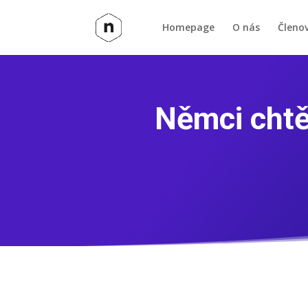
Homepage
O nás
Členo
Němci chtě