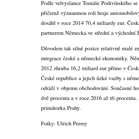
Podle velvyslance Tomáše Podivínského s
přičemž významnou roli hraje automobilov
dosáhl v roce 2014 70,4 miliardy eur. Če
partnerem Německa ve střední a východní E
Důvodem tak silné pozice relativně malé ze
integrace české a německé ekonomiky. Něm
2012 zhruba 16,2 miliard eur přímo v České
České republice a jejich úzké vazby s něm
odráží v objemu obchodování. Současné hos
dvě procenta a v roce 2016 až tři procenta.
primátorka Prahy.
Fotky: Ulrich Perrey