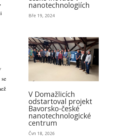
,
nanotechnologiích
i
Bře 19, 2024
v
 se
než
V Domažlicích
odstartoval projekt
Bavorsko-české
nanotechnologické
centrum
Čvn 18, 2026