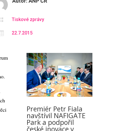
Autor:
ANP ČR

Tiskové zprávy

22.7.2015
órum
no.
a
ích
Premiér Petr Fiala
ěci
navštívil NAFIGATE
Park a podpořil
české inovace v