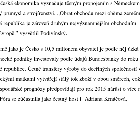
e česká ekonomika vyznačuje těsným propojením s Německem
ý průmysl a strojírenství. „Obrat obchodu mezi oběma zeměm
ská republika je zároveň druhým nejvýznamnějším obchodním
vropě,” vysvětlil Podivínský.
mě jako je Česko s 10,5 milionem obyvatel je podle něj úzká
ecké podniky investovaly podle údajů Bundesbanky do roku
 republice. Četné transfery výroby do dceřiných společností 
eckými matkami vytvářejí stálý tok zboží v obou směrech, což
podářské prognózy předpovídají pro rok 2015 nárůst o více 
 Fóra se zúčastnila jako čestný host i Adriana Krnáčová,