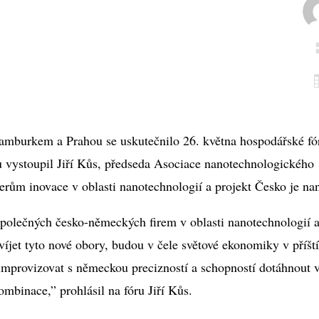
i Hamburkem a Prahou se uskutečnilo 26. května hospodářské f
 vystoupil Jiří Kůs, předseda Asociace nanotechnologického
rům inovace v oblasti nanotechnologií a projekt Česko je na
 společných česko-německých firem v oblasti nanotechnologií 
víjet tyto nové obory, budou v čele světové ekonomiky v příšt
 improvizovat s německou precizností a schopností dotáhnout v
ombinace,” prohlásil na fóru Jiří Kůs.